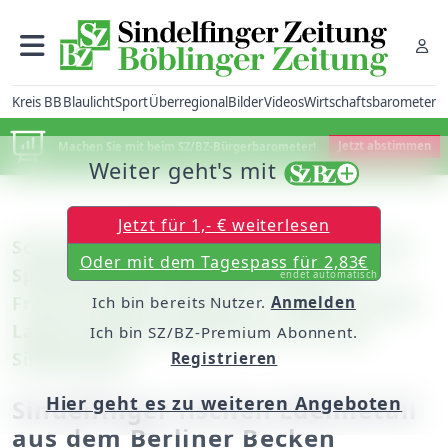
Kreis BB
Blaulicht
Sport
Überregional
Bilder
Videos
Wirtschaftsbarometer
Machen Sie mit beim SZ/BZ-Bürgerbarometer!
Jetzt abstimmen
Weiter geht's mit
Jetzt für 1,- € weiterlesen
Schwimmen: Björn Hornikel holt über die
Oder mit dem Tagespass für 2,83€
Sprintstrecken Gold und Bronze, die
endet automatisch
Freistil-Staffel schwimmt zu Silber und die
Ich bin bereits Nutzer.
Anmelden
Lagen-Staffel bringt Bronze mit nach
Ich bin SZ/BZ-Premium Abonnent.
Sindelfingen
Registrieren
Hier geht es zu weiteren Angeboten
Sindelfinger fischen Edelmetall
aus dem Berliner Becken