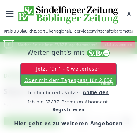
Kreis BB
Blaulicht
Sport
Überregional
Bilder
Videos
Wirtschaftsbarometer
Machen Sie mit beim SZ/BZ-Bürgerbarometer!
Jetzt abstimmen
Weiter geht's mit
Jetzt für 1,- € weiterlesen
Döffingen
Oder mit dem Tagespass für 2,83€
endet automatisch
Smart überschlägt sich
Ich bin bereits Nutzer.
Anmelden
Ich bin SZ/BZ-Premium Abonnent.
Samstag, 29. Mai 2010, 00:00 Uhr
Registrieren
Artikel vorlesen
Exklusiv für Abonnenten
Hier geht es zu weiteren Angeboten