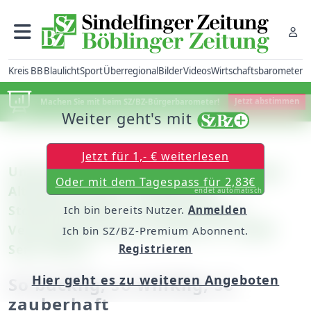
Kreis BB
Blaulicht
Sport
Überregional
Bilder
Videos
Wirtschaftsbarometer
Machen Sie mit beim SZ/BZ-Bürgerbarometer!
Jetzt abstimmen
Weiter geht's mit
Jetzt für 1,- € weiterlesen
Unterwegs vor der Haustür: Die Tübinger
Oder mit dem Tagespass für 2,83€
Altstadt und eine musikalische
endet automatisch
Stocherkahnfahrt auf dem Neckar /
Ich bin bereits Nutzer.
Anmelden
Verlosung ab heute auf Seite 12 / SZ/BZ-
Ich bin SZ/BZ-Premium Abonnent.
Serie (Teil 3)
Registrieren
Hier geht es zu weiteren Angeboten
So bucklig, so winklig, so
zauberhaft