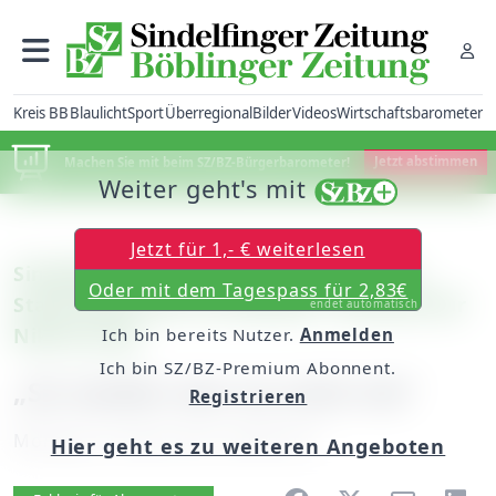
Kreis BB
Blaulicht
Sport
Überregional
Bilder
Videos
Wirtschaftsbarometer
Machen Sie mit beim SZ/BZ-Bürgerbarometer!
Jetzt abstimmen
Weiter geht's mit
Jetzt für 1,- € weiterlesen
Sindelfingen: Freiwillige organisierten
Oder mit dem Tagespass für 2,83€
Stadtteilputzete im Eichholz / Einstand für
endet automatisch
Nikola Jung
Ich bin bereits Nutzer.
Anmelden
Ich bin SZ/BZ-Premium Abonnent.
„So sauber war es noch nie“
Registrieren
Montag, 16. April 2012, 00:00 Uhr
Hier geht es zu weiteren Angeboten