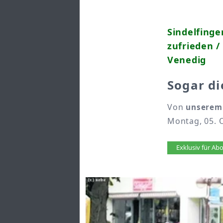
Sindelfinge
zufrieden /
Venedig
Sogar di
Von
unserem 
Montag, 05. 
Artikel 
Exklusiv für A