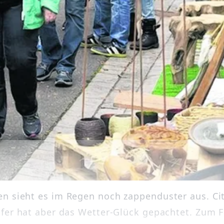
 sieht es im Regen noch zappenduster aus. Ci
fer hat aber das Wetter-Glück gepachtet. Zum F