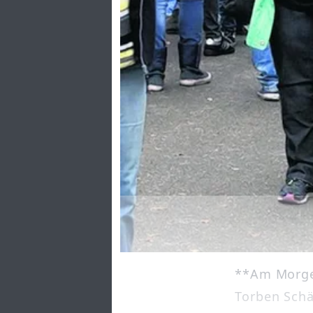
**Am Morgen
Torben Schä