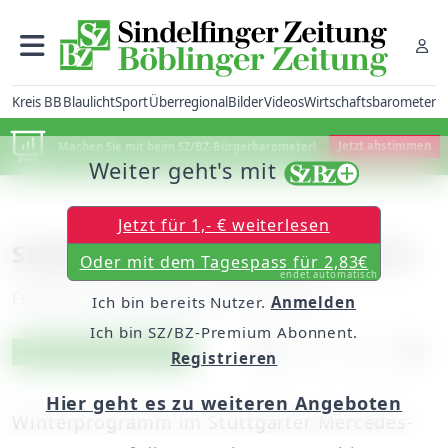
Kreis BB
Blaulicht
Sport
Überregional
Bilder
Videos
Wirtschaftsbarometer
Machen Sie mit beim SZ/BZ-Bürgerbarometer!
Jetzt abstimmen
Weiter geht's mit
Jetzt für 1,- € weiterlesen
Sonderausstellung über den SL
Oder mit dem Tagespass für 2,83€
endet automatisch
Freitag, 25. November 2011, 00:00 Uhr
Ich bin bereits Nutzer.
Anmelden
Ich bin SZ/BZ-Premium Abonnent.
Artikel vorlesen
Exklusiv für Abonnenten
Registrieren
Hier geht es zu weiteren Angeboten
Winterprogramm im Stuttgarter Mercedes-