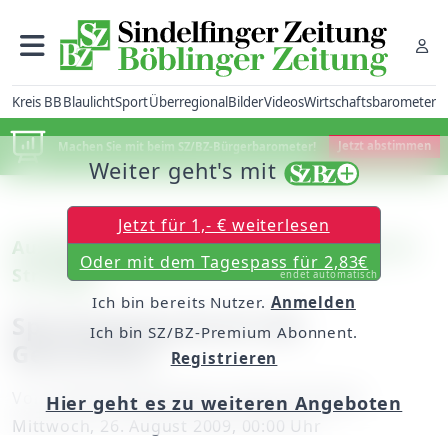
Kreis BB
Blaulicht
Sport
Überregional
Bilder
Videos
Wirtschaftsbarometer
Machen Sie mit beim SZ/BZ-Bürgerbarometer!
Jetzt abstimmen
Weiter geht's mit
Jetzt für 1,- € weiterlesen
Ausflüge mit dem VVS (7): Hemmingen im
Oder mit dem Tagespass für 2,83€
Strohgäu
endet automatisch
Ich bin bereits Nutzer.
Anmelden
Spaziergang durch die
Ich bin SZ/BZ-Premium Abonnent.
Geschichte
Registrieren
Von
unserem Mitarbeiter Georg Schramm
Hier geht es zu weiteren Angeboten
Mittwoch, 26. August 2009, 00:00 Uhr