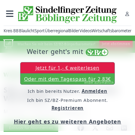
Kreis BB
Blaulicht
Sport
Überregional
Bilder
Videos
Wirtschaftsbarometer
Machen Sie mit beim SZ/BZ-Bürgerbarometer!
Jetzt abstimmen
Weiter geht's mit
Jetzt für 1,- € weiterlesen
Waldenbuch
Oder mit dem Tagespass für 2,83€
endet automatisch
SPD: Beständigkeit nach dem
Ich bin bereits Nutzer.
Anmelden
Wechseljahr
Ich bin SZ/BZ-Premium Abonnent.
Registrieren
Montag, 16. April 2012, 00:00 Uhr
Hier geht es zu weiteren Angeboten
Artikel vorlesen
Exklusiv für Abonnenten