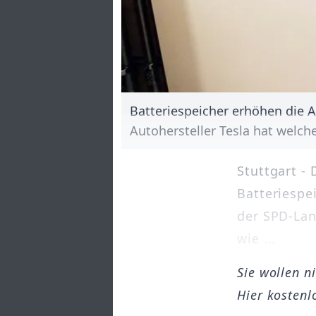
Batteriespeicher erhöhen die A
Autohersteller Tesla hat welc
Stuttgart -
Batteriespe
der SPD-Lan
wie ...
Sie wollen n
Hier kostenl