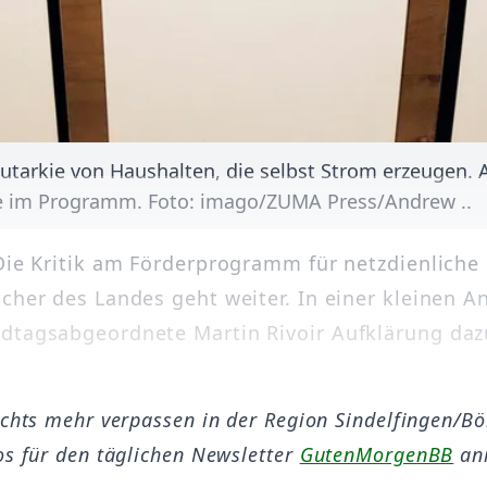
utarkie von Haushalten, die selbst Strom erzeugen. 
he im Programm. Foto: imago/ZUMA Press/Andrew ..
 Die Kritik am Förderprogramm für netzdienliche
icher des Landes geht weiter. In einer kleinen A
dtagsabgeordnete Martin Rivoir Aufklärung daz
ichts mehr verpassen in der Region Sindelfingen/B
os für den täglichen Newsletter
GutenMorgenBB
an