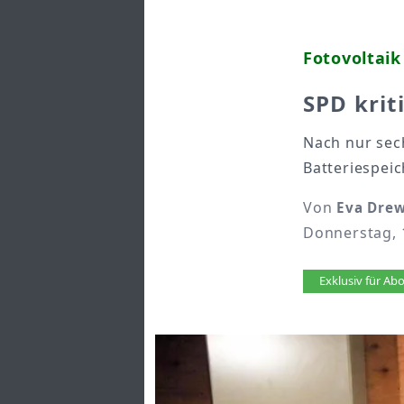
Fotovoltai
SPD krit
Nach nur sec
Batteriespeic
Von
Eva Dre
Donnerstag, 1
Artikel 
Exklusiv für A