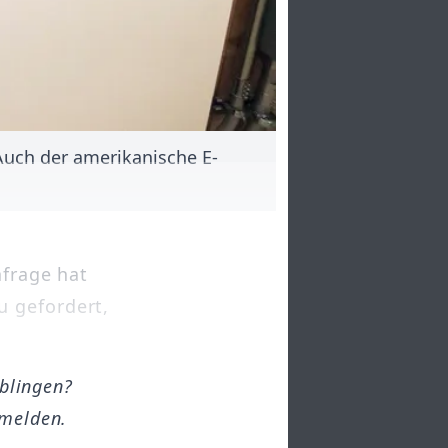
Auch der amerikanische E-
nfrage hat
u gefordert,
öblingen?
melden.