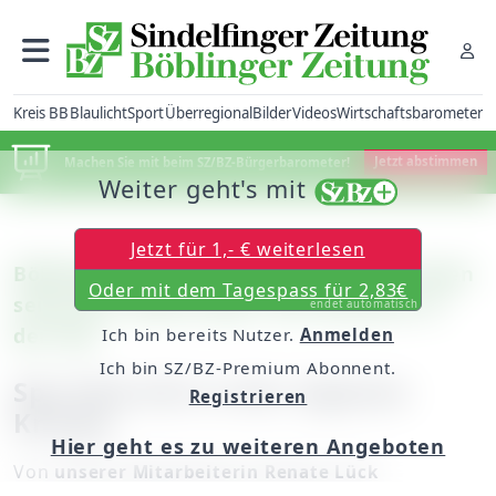
Kreis BB
Blaulicht
Sport
Überregional
Bilder
Videos
Wirtschaftsbarometer
Machen Sie mit beim SZ/BZ-Bürgerbarometer!
Jetzt abstimmen
Weiter geht's mit
Jetzt für 1,- € weiterlesen
Böblingen: Anton Steinacher feiert morgen
Oder mit dem Tagespass für 2,83€
seinen 90. Geburtstag / Seit 60 Jahren in
endet automatisch
der SVB
Ich bin bereits Nutzer.
Anmelden
Ich bin SZ/BZ-Premium Abonnent.
Sportbericht in der eigenen
Registrieren
Kneipe
Hier geht es zu weiteren Angeboten
Von
unserer Mitarbeiterin Renate Lück