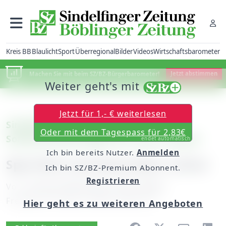
Kreis BB
Blaulicht
Sport
Überregional
Bilder
Videos
Wirtschaftsbarometer
Machen Sie mit beim SZ/BZ-Bürgerbarometer!
Jetzt abstimmen
Weiter geht's mit
Jetzt für 1,- € weiterlesen
Sindelfingen/Affalterbach:
Oder mit dem Tagespass für 2,83€
Sonderausstattungen für neue E-Klasse
endet automatisch
Ich bin bereits Nutzer.
Anmelden
Sportlich und besonders sicher
Ich bin SZ/BZ-Premium Abonnent.
Registrieren
Von
unserem Mitarbeiter Peter Maier
Freitag, 20. Februar 2009, 00:00 Uhr
Hier geht es zu weiteren Angeboten