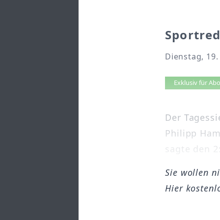
Sportred
Dienstag, 19.
Artikel 
Exklusiv für A
Der Tagessi
Philipp Ham
sagte den 2:
Sie wollen n
Hier kostenl