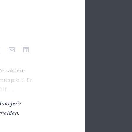
Redakteur
itspielt. Er
lf ...
öblingen?
melden.