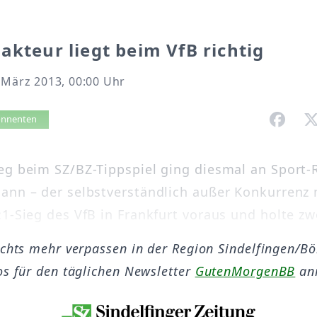
akteur liegt beim VfB richtig
 März 2013, 00:00 Uhr
vorlesen
bonnenten
eg beim SZ/BZ-Tippspiel ging diesmal an Sport-
ann – der selbstverständlich außer Konkurrenz m
1-Sieg des VfB in Frankfurt voraus und holte zwö
ichts mehr verpassen in der Region Sindelfingen/B
os für den täglichen Newsletter
GutenMorgenBB
an