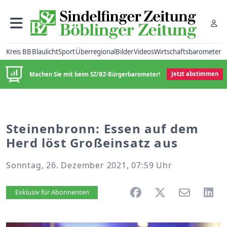
Kreis BB
Blaulicht
Sport
Überregional
Bilder
Videos
Wirtschaftsbarometer
Machen Sie mit beim SZ/BZ-Bürgerbarometer!
Jetzt abstimmen
Steinenbronn: Essen auf dem
Herd löst Großeinsatz aus
Sonntag, 26. Dezember 2021, 07:59 Uhr
Artikel vorlesen
Exklusiv für Abonnenten