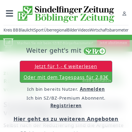
Kreis BB
Blaulicht
Sport
Überregional
Bilder
Videos
Wirtschaftsbarometer
Machen Sie mit beim SZ/BZ-Bürgerbarometer!
Jetzt abstimmen
Weiter geht's mit
Jetzt für 1,- € weiterlesen
zu: Holzgerlinger Gemeinderat kritisiert
Oder mit dem Tagespass für 2,83€
Rückschritt bei Windkraftplanung (SZ/BZ
endet automatisch
vom 24. Juli)
Ich bin bereits Nutzer.
Anmelden
Ich bin SZ/BZ-Premium Abonnent.
Streichung von BB-14 ist einzig
Registrieren
vernünftiger Schritt
Hier geht es zu weiteren Angeboten
Selbst nach der Reduzierung sind die Argumente