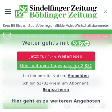
Kreis BB
Blaulicht
Sport
Überregional
Bilder
Videos
Wirtschaftsbarometer
Machen Sie mit beim SZ/BZ-Bürgerbarometer!
Jetzt abstimmen
Weiter geht's mit
Jetzt für 1,- € weiterlesen
Schönaich: Akkordeon-Konzert in der
Oder mit dem Tagespass für 2,83€
Gemeindehalle
endet automatisch
Ich bin bereits Nutzer.
Anmelden
Streifzug durch die Musikwelt
Ich bin SZ/BZ-Premium Abonnent.
Registrieren
Freitag, 30. November 2007, 00:00 Uhr
Hier geht es zu weiteren Angeboten
Artikel vorlesen
Exklusiv für Abonnenten