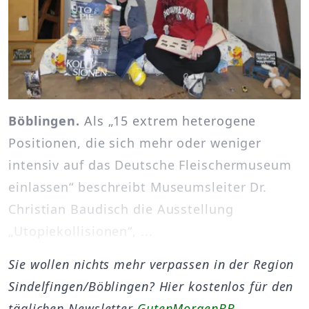
Böblingen.
Als „15 extrem heterogene
Positionen, die sich mehr oder weniger
intensiv auf das Deutsche Fleischermuseum
einlassen“ beschreibt Museumsleiter Dr.
Christian Baudisch die Ausstellung
„Utopiekollisionen“, ...
Sie wollen nichts mehr verpassen in der Region
Sindelfingen/Böblingen? Hier kostenlos für den
täglichen Newsletter
GutenMorgenBB