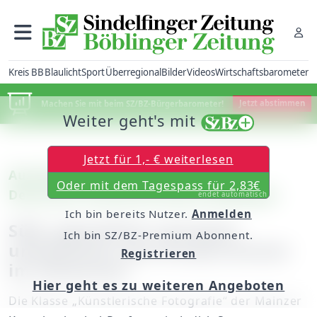
Kreis BB
Blaulicht
Sport
Überregional
Bilder
Videos
Wirtschaftsbarometer
Machen Sie mit beim SZ/BZ-Bürgerbarometer!
Jetzt abstimmen
Weiter geht's mit
Jetzt für 1,- € weiterlesen
Ausstellung „Utopiekollisionen“ im
Oder mit dem Tagespass für 2,83€
Deutschen Fleischermuseum Böblingen
endet automatisch
Ich bin bereits Nutzer.
Anmelden
Süß, gemütlich und doch
Ich bin SZ/BZ-Premium Abonnent.
unheimlich: das Kinderzimmer
Registrieren
im Hinterhof
Hier geht es zu weiteren Angeboten
Die Klasse „Künstlerische Fotografie“ der Mainzer