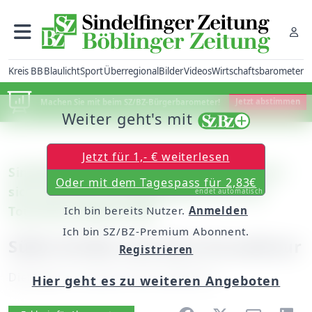
Kreis BB
Blaulicht
Sport
Überregional
Bilder
Videos
Wirtschaftsbarometer
Machen Sie mit beim SZ/BZ-Bürgerbarometer!
Jetzt abstimmen
Weiter geht's mit
Jetzt für 1,- € weiterlesen
Sindelfingen/Stuttgart: Stadt präsentiert
Oder mit dem Tagespass für 2,83€
sich und sein Kulturprogramm auf der
endet automatisch
Tourismus-Messe CMT
Ich bin bereits Nutzer.
Anmelden
Ich bin SZ/BZ-Premium Abonnent.
Süße Grüße und eine Gruseltour
Registrieren
Dienstag, 15. Januar 2019, 06:00 Uhr
Hier geht es zu weiteren Angeboten