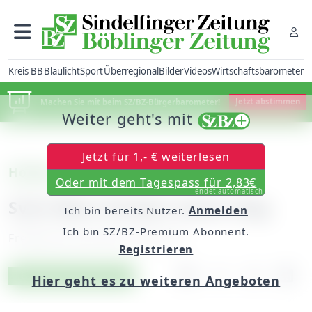
Kreis BB
Blaulicht
Sport
Überregional
Bilder
Videos
Wirtschaftsbarometer
Machen Sie mit beim SZ/BZ-Bürgerbarometer!
Jetzt abstimmen
Weiter geht's mit
Jetzt für 1,- € weiterlesen
Hockey
Oder mit dem Tagespass für 2,83€
endet automatisch
Sven Merz fordert einen Sieg
Ich bin bereits Nutzer.
Anmelden
Ich bin SZ/BZ-Premium Abonnent.
Freitag, 04. Juli 2014, 00:00 Uhr
Registrieren
Artikel vorlesen
Exklusiv für Abonnenten
Hier geht es zu weiteren Angeboten