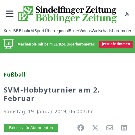
Kreis BB
Blaulicht
Sport
Überregional
Bilder
Videos
Wirtschaftsbarometer
Machen Sie mit beim SZ/BZ-Bürgerbarometer!
Jetzt abstimmen
Fußball
SVM-Hobbyturnier am 2.
Februar
Samstag, 19. Januar 2019, 06:00 Uhr
Artikel vorlesen
Exklusiv für Abonnenten