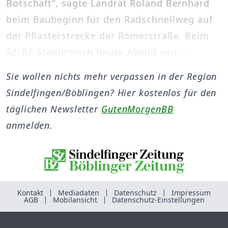
Botschaft“, sagte Landrat Roland Bernhard
beim Baubeginn für den Radschnellweg auf
der Pflasterstrecke der Römerstraße. Beim
SZ/BZ-Stammtisch heute Abend von ...
Sie wollen nichts mehr verpassen in der Region
Sindelfingen/Böblingen? Hier kostenlos für den
täglichen Newsletter
GutenMorgenBB
anmelden.
Kontakt
Mediadaten
Datenschutz
Impressum
AGB
Mobilansicht
Datenschutz-Einstellungen