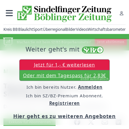
Kreis BB
Blaulicht
Sport
Überregional
Bilder
Videos
Wirtschaftsbarometer
Machen Sie mit beim SZ/BZ-Bürgerbarometer!
Jetzt abstimmen
Weiter geht's mit
Jetzt für 1,- € weiterlesen
Magstadt
Oder mit dem Tagespass für 2,83€
endet automatisch
Tag der offenen Tür bei
Ich bin bereits Nutzer.
Anmelden
Schoenenberger
Ich bin SZ/BZ-Premium Abonnent.
Registrieren
Donnerstag, 03. September 2015, 06:00 Uhr
Hier geht es zu weiteren Angeboten
Artikel vorlesen
Exklusiv für Abonnenten