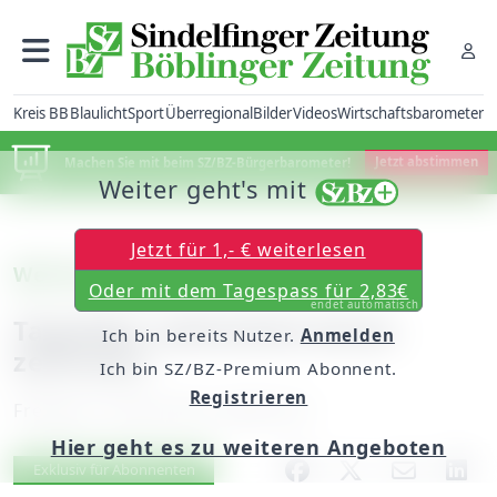
Kreis BB
Blaulicht
Sport
Überregional
Bilder
Videos
Wirtschaftsbarometer
Machen Sie mit beim SZ/BZ-Bürgerbarometer!
Jetzt abstimmen
Weiter geht's mit
Jetzt für 1,- € weiterlesen
Weil der Stadt
Oder mit dem Tagespass für 2,83€
endet automatisch
Tagsüber zahlreiche Autos
Ich bin bereits Nutzer.
Anmelden
zerkratzt
Ich bin SZ/BZ-Premium Abonnent.
Registrieren
Freitag, 13. April 2012, 00:00 Uhr
Hier geht es zu weiteren Angeboten
Artikel vorlesen
Exklusiv für Abonnenten