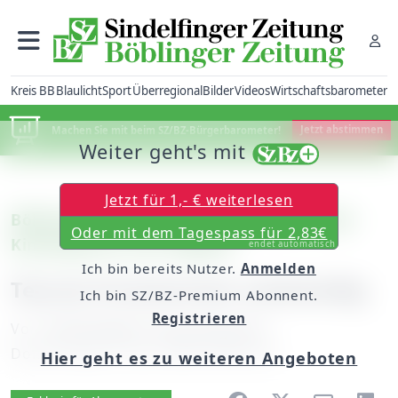
Kreis BB
Blaulicht
Sport
Überregional
Bilder
Videos
Wirtschaftsbarometer
Machen Sie mit beim SZ/BZ-Bürgerbarometer!
Jetzt abstimmen
Weiter geht's mit
Jetzt für 1,- € weiterlesen
Böblingen/Sindelfingen: Diskussion über
Oder mit dem Tagespass für 2,83€
Kindergarten auf Flugfeld
endet automatisch
Ich bin bereits Nutzer.
Anmelden
Teures Provisorium notwendig
Ich bin SZ/BZ-Premium Abonnent.
Registrieren
Von
Chefredakteur Hans-Jörg Zürn
Donnerstag, 25. Juni 2009, 00:00 Uhr
Hier geht es zu weiteren Angeboten