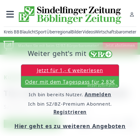
Kreis BB
Blaulicht
Sport
Überregional
Bilder
Videos
Wirtschaftsbarometer
Machen Sie mit beim SZ/BZ-Bürgerbarometer!
Jetzt abstimmen
Weiter geht's mit
Jetzt für 1,- € weiterlesen
Kulturtipp (I)
Oder mit dem Tagespass für 2,83€
endet automatisch
The Cube und Toxicated Bambi
Ich bin bereits Nutzer.
Anmelden
Ich bin SZ/BZ-Premium Abonnent.
Samstag, 17. Juni 2017, 06:00 Uhr
Registrieren
Artikel vorlesen
Exklusiv für Abonnenten
Hier geht es zu weiteren Angeboten