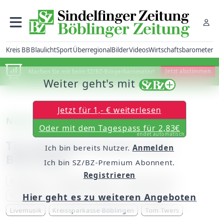
Kreis BB
Blaulicht
Sport
Überregional
Bilder
Videos
Wirtschaftsbarometer
Machen Sie mit beim SZ/BZ-Bürgerbarometer!
Jetzt abstimmen
Weiter geht's mit
Jetzt für 1,- € weiterlesen
Neues Open-Air-Festival
Oder mit dem Tagespass für 2,83€
endet automatisch
Tim Bendzko kommt nach
Ich bin bereits Nutzer.
Anmelden
Böblingen
Ich bin SZ/BZ-Premium Abonnent.
Registrieren
Böblingen
Flugfeld Böblingen
KSK BB Festival
Tim Bendzko
Open-Air-Festival
Deutschpop
Hier geht es zu weiteren Angeboten
Livemusik
Kreissparkasse Böblingen
Tom Twers