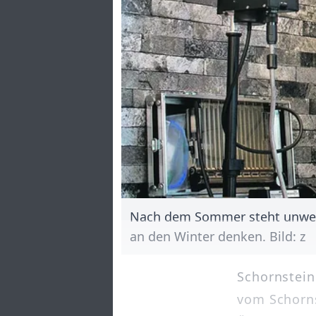
Nach dem Sommer steht unweiger
an den Winter denken. Bild: z
Schornstei
vom Schorns