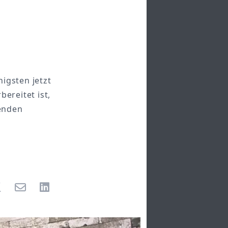
gsten jetzt
ereitet ist,
benden