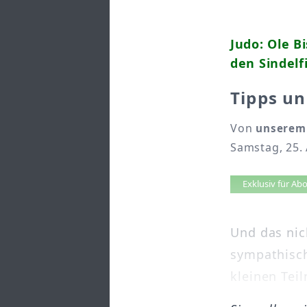
Judo: Ole B
den Sindel
Tipps un
Von
unserem 
Samstag, 25. 
Artikel 
Exklusiv für A
Und das nic
sympathisch
kleinen Tei