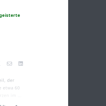
geisterte
il, der
e etwa 60
zen im ...