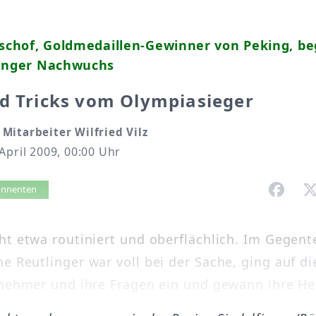
ischof, Goldmedaillen-Gewinner von Peking, be
finger Nachwuchs
d Tricks vom Olympiasieger
Mitarbeiter Wilfried Vilz
April 2009, 00:00 Uhr
vorlesen
bonnenten
ht etwa routiniert und oberflächlich. Im Gegente
e Reutlinger war voll bei der Sache, ging auf di
lnehmer und ihre Fragen ein und gewann ihre Her