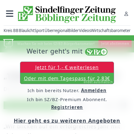
Kreis BB
Blaulicht
Sport
Überregional
Bilder
Videos
Wirtschaftsbarometer
Machen Sie mit beim SZ/BZ-Bürgerbarometer!
Jetzt abstimmen
Weiter geht's mit
Jetzt für 1,- € weiterlesen
„Tolles Jahr mit vielen Events“
Oder mit dem Tagespass für 2,83€
endet automatisch
Dienstag, 31. Dezember 2013, 00:00 Uhr
Ich bin bereits Nutzer.
Anmelden
Ich bin SZ/BZ-Premium Abonnent.
Artikel vorlesen
Exklusiv für Abonnenten
Registrieren
Hier geht es zu weiteren Angeboten
„Wir blicken auf ein erfolgreiches Jahr mit