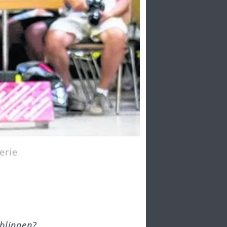
erie
r
öblingen?