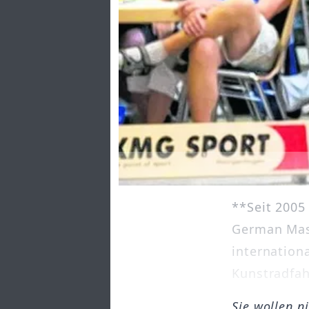
**Seit 2005
German Mast
internation
Kunstradfahr
Sie wollen n