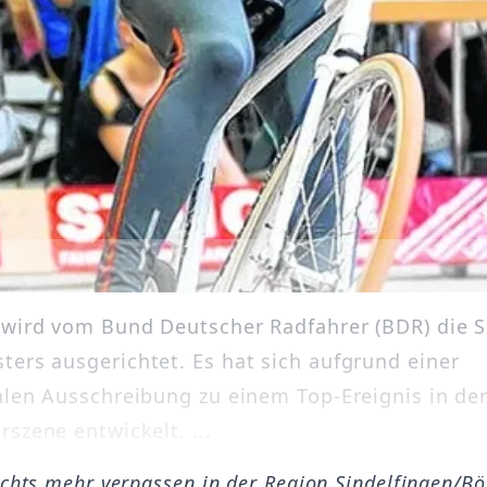
 wird vom Bund Deutscher Radfahrer (BDR) die S
ers ausgerichtet. Es hat sich aufgrund einer
alen Ausschreibung zu einem Top-Ereignis in de
szene entwickelt. ...
ichts mehr verpassen in der Region Sindelfingen/B