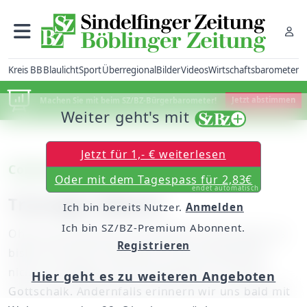
Kreis BB
Blaulicht
Sport
Überregional
Bilder
Videos
Wirtschaftsbarometer
Machen Sie mit beim SZ/BZ-Bürgerbarometer!
Jetzt abstimmen
Weiter geht's mit
Jetzt für 1,- € weiterlesen
Corona-Infizierte
Oder mit dem Tagespass für 2,83€
endet automatisch
Trauriger Rekord
Ich bin bereits Nutzer.
Anmelden
Ich bin SZ/BZ-Premium Abonnent.
Ohne viel massivere Kontaktbeschränkungen als
Registrieren
bisher wird der Anstieg an Corona-Infizierten
nicht zu stoppen sein, kommentiert Christian
Hier geht es zu weiteren Angeboten
Gottschalk. Andernfalls erinnern wir uns bald mit