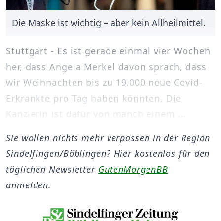
Die Maske ist wichtig – aber kein Allheilmittel.
Stuttgart - Es ist gerade einmal vier Wochen
her, dass Angela Merkel davon sprach, dass
wir Weihnachten bis zu 19.000 neue Covid-
Erkrankte pro Tag haben könnten. Die
Kanzlerin ist dafür von manch einem ...
Sie wollen nichts mehr verpassen in der Region
Sindelfingen/Böblingen? Hier kostenlos für den
täglichen Newsletter
GutenMorgenBB
anmelden.