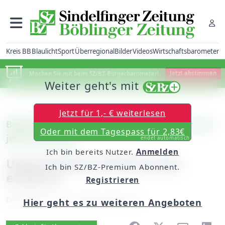
Kreis BB
Blaulicht
Sport
Überregional
Bilder
Videos
Wirtschaftsbarometer
Machen Sie mit beim SZ/BZ-Bürgerbarometer!
Jetzt abstimmen
Weiter geht's mit
Jetzt für 1,- € weiterlesen
Böblingen: Eltern in der Taunusstraße sind
Oder mit dem Tagespass für 2,83€
jetzt zufrieden
endet automatisch
Ich bin bereits Nutzer.
Anmelden
Umstrittenes Schild wurde
Ich bin SZ/BZ-Premium Abonnent.
entfernt
Registrieren
Dienstag, 21. Juli 2009, 00:00 Uhr
Hier geht es zu weiteren Angeboten