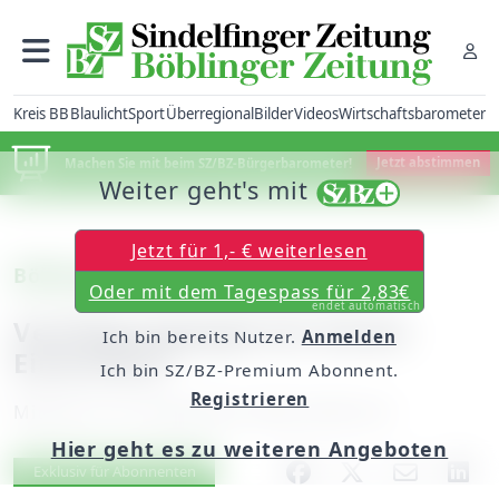
Kreis BB
Blaulicht
Sport
Überregional
Bilder
Videos
Wirtschaftsbarometer
Machen Sie mit beim SZ/BZ-Bürgerbarometer!
Jetzt abstimmen
Weiter geht's mit
Jetzt für 1,- € weiterlesen
Böblingen: Aufmerksame Zeugin
Oder mit dem Tagespass für 2,83€
endet automatisch
Verfolgungsjagd mit einem
Ich bin bereits Nutzer.
Anmelden
Einbrecher
Ich bin SZ/BZ-Premium Abonnent.
Registrieren
Mittwoch, 30. September 2009, 00:00 Uhr
Hier geht es zu weiteren Angeboten
Artikel vorlesen
Exklusiv für Abonnenten