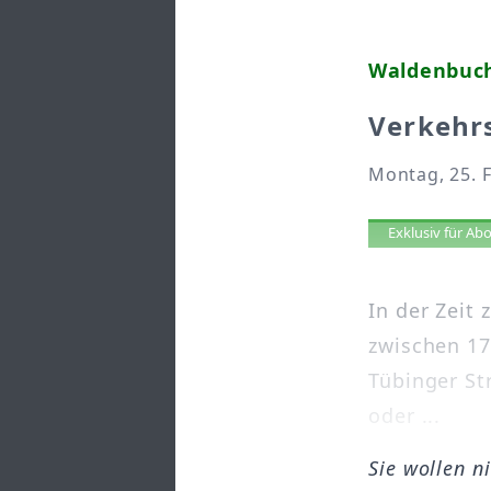
Waldenbuc
Verkehrs
Montag, 25. 
Artikel 
Exklusiv für A
In der Zeit
zwischen 17
Tübinger St
oder ...
Sie wollen n