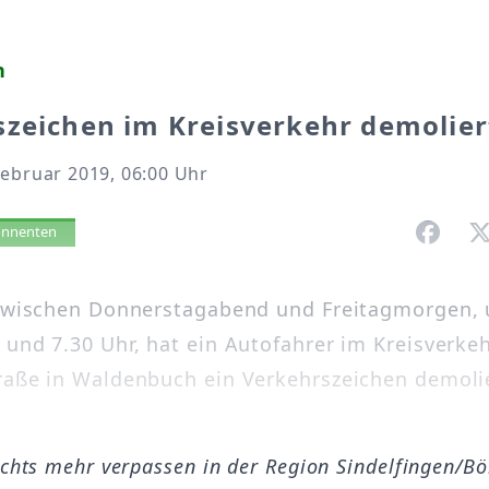
h
zeichen im Kreisverkehr demolier
Februar 2019, 06:00 Uhr
vorlesen
bonnenten
 zwischen Donnerstagabend und Freitagmorgen,
 und 7.30 Uhr, hat ein Autofahrer im Kreisverkeh
raße in Waldenbuch ein Verkehrszeichen demolie
ichts mehr verpassen in der Region Sindelfingen/B