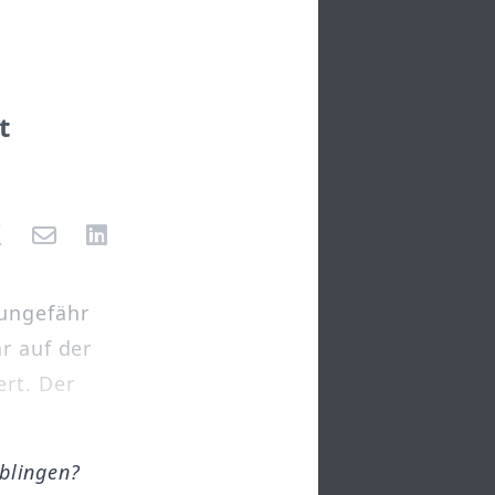
t
 ungefähr
r auf der
rt. Der
öblingen?