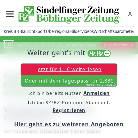
Kreis BB
Blaulicht
Sport
Überregional
Bilder
Videos
Wirtschaftsbarometer
Machen Sie mit beim SZ/BZ-Bürgerbarometer!
Jetzt abstimmen
Weiter geht's mit
Jetzt für 1,- € weiterlesen
Sindelfingen: Bürgermeister der
Oder mit dem Tagespass für 2,83€
Partnerstadt / Eine SZ/BZ-Serie über
endet automatisch
Sindelfinger Ehrenbürger (9)
Ich bin bereits Nutzer.
Anmelden
Ich bin SZ/BZ-Premium Abonnent.
Versöhnung mit Roger
Registrieren
Combrisson
Hier geht es zu weiteren Angeboten
Von
unserem Mitarbeiter Peter Maier