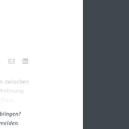
en zwischen
e Wohnung
Dazu ...
öblingen?
melden.