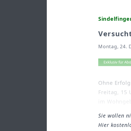
Sindelfinge
Versucht
Montag, 24. 
Artikel 
Exklusiv für A
Ohne Erfolg
Freitag, 15
im Wohngebi
Sie wollen n
Hier kostenl