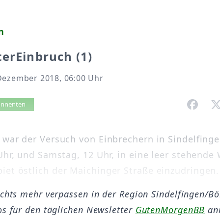
n
erEinbruch (1)
Dezember 2018, 06:00 Uhr
vorlesen
bonnenten
 war der Versuch von Einbrechern in Sindelfing
 Uhr, und Samstag, 12 Uhr, in eine leer stehend
et östlich der Maichinger Straße einzudringen. 
ichts mehr verpassen in der Region Sindelfingen/B
os für den täglichen Newsletter
GutenMorgenBB
an