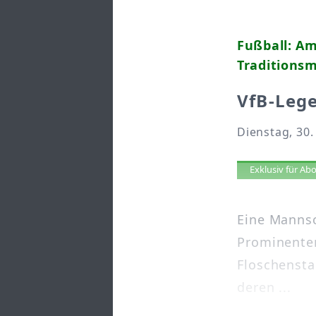
Fußball: Am
Traditionsm
VfB-Leg
Dienstag, 30.
Artikel 
Exklusiv für A
Eine Mannsc
Prominenten 
Floschensta
deren ...