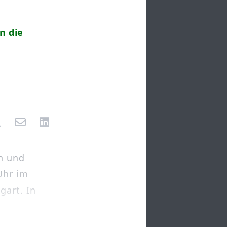
n die
n und
Uhr im
gart. In