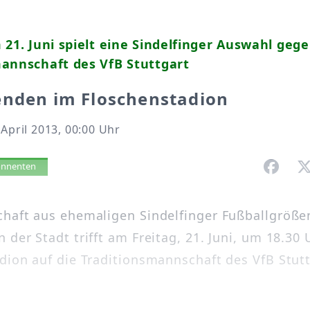
 21. Juni spielt eine Sindelfinger Auswahl gege
annschaft des VfB Stuttgart
enden im Floschenstadion
 April 2013, 00:00 Uhr
vorlesen
bonnenten
haft aus ehemaligen Sindelfinger Fußballgröße
der Stadt trifft am Freitag, 21. Juni, um 18.30 
dion auf die Traditionsmannschaft des VfB Stutt