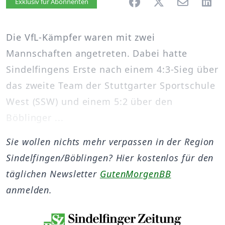
Artikel vorlesen
Exklusiv für Abonnenten
Die VfL-Kämpfer waren mit zwei
Mannschaften angetreten. Dabei hatte
Sindelfingens Erste nach einem 4:3-Sieg über
das zweite Team der Stuttgarter Sportschule
West (SSW) und einem 5:2 über den
Böblinger ...
Sie wollen nichts mehr verpassen in der Region
Sindelfingen/Böblingen? Hier kostenlos für den
täglichen Newsletter
GutenMorgenBB
anmelden.