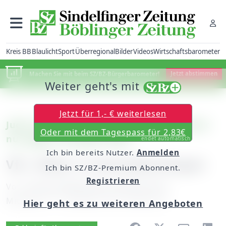
Kreis BB
Blaulicht
Sport
Überregional
Bilder
Videos
Wirtschaftsbarometer
Machen Sie mit beim SZ/BZ-Bürgerbarometer!
Jetzt abstimmen
Weiter geht's mit
Jetzt für 1,- € weiterlesen
Judo: Der Sindelfinger Nachwuchs verliert
Oder mit dem Tagespass für 2,83€
nur gegen Stuttgart-West
endet automatisch
Ich bin bereits Nutzer.
Anmelden
VfL: Silber in Schwieberdingen
Ich bin SZ/BZ-Premium Abonnent.
Registrieren
Von
unserem Mitarbeiter Wilfried Vilz
Mittwoch, 17. Oktober 2012, 00:00 Uhr
Hier geht es zu weiteren Angeboten