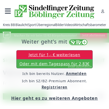
Kreis BB
Blaulicht
Sport
Überregional
Bilder
Videos
Wirtschaftsbarometer
Machen Sie mit beim SZ/BZ-Bürgerbarometer!
Jetzt abstimmen
Weiter geht's mit
Jetzt für 1,- € weiterlesen
Sindelfingen: Weihnachtsfeier im Inseltreff
Oder mit dem Tagespass für 2,83€
endet automatisch
Viel kreatives Potenzial
Ich bin bereits Nutzer.
Anmelden
Ich bin SZ/BZ-Premium Abonnent.
Freitag, 21. Dezember 2018, 06:00 Uhr
Registrieren
Artikel vorlesen
Exklusiv für Abonnenten
Hier geht es zu weiteren Angeboten