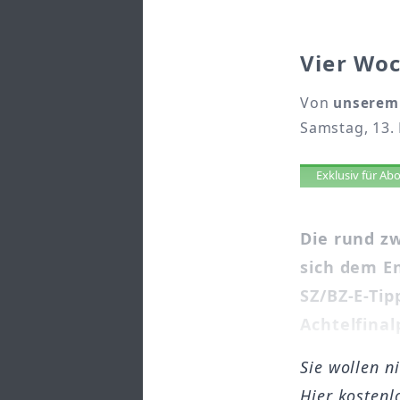
Vier Woc
Von
unserem 
Samstag, 13. 
Artikel 
Exklusiv für A
Die rund z
sich dem E
SZ/BZ-E-Tip
Achtelfinalp
Sie wollen n
Hier kostenl