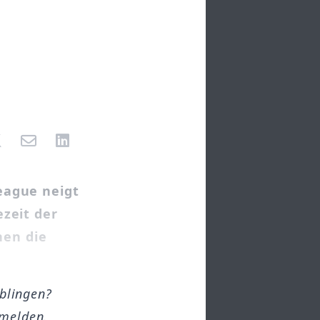
eague neigt
zeit der
nen die
öblingen?
melden.