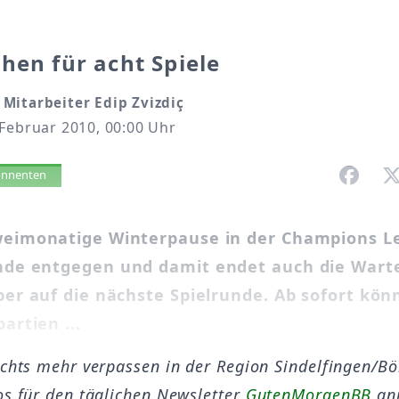
hen für acht Spiele
Mitarbeiter Edip Zvizdiç
Februar 2010, 00:00 Uhr
vorlesen
bonnenten
weimonatige Winterpause in der Champions L
nde entgegen und damit endet auch die Warte
per auf die nächste Spielrunde. Ab sofort kön
artien ...
ichts mehr verpassen in der Region Sindelfingen/B
os für den täglichen Newsletter
GutenMorgenBB
an