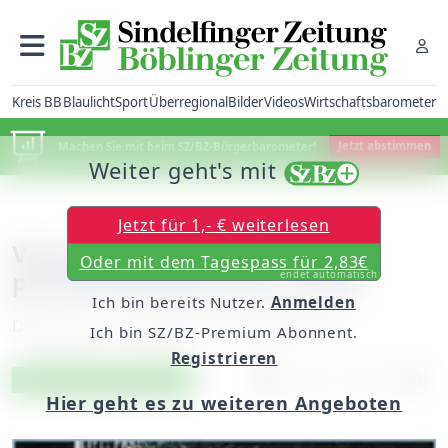
Kreis BB
Blaulicht
Sport
Überregional
Bilder
Videos
Wirtschaftsbarometer
Machen Sie mit beim SZ/BZ-Bürgerbarometer!
Jetzt abstimmen
Weiter geht's mit
Jetzt für 1,- € weiterlesen
Vita su Marte? Non
Oder mit dem Tagespass für 2,83€
piu‘fantascienza ma realtà
endet automatisch
Ich bin bereits Nutzer.
Anmelden
Dienstag, 11. Dezember 2018, 06:00 Uhr
Ich bin SZ/BZ-Premium Abonnent.
Registrieren
Artikel vorlesen
Exklusiv für Abonnenten
Hier geht es zu weiteren Angeboten