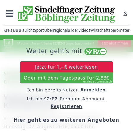
Kreis BB
Blaulicht
Sport
Überregional
Bilder
Videos
Wirtschaftsbarometer
Machen Sie mit beim SZ/BZ-Bürgerbarometer!
Jetzt abstimmen
Weiter geht's mit
Jetzt für 1,- € weiterlesen
Sindelfingen: Tilmann Jäger und Uli
Oder mit dem Tagespass für 2,83€
Gutscher beim „Zwerg“
endet automatisch
Ich bin bereits Nutzer.
Anmelden
Volksmund, Kirche,
Ich bin SZ/BZ-Premium Abonnent.
Künstlerhand
Registrieren
Von
unserem Mitarbeiter Bernd Heiden
Hier geht es zu weiteren Angeboten
Dienstag, 02. August 2016, 06:00 Uhr