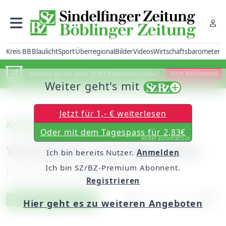
Kreis BB
Blaulicht
Sport
Überregional
Bilder
Videos
Wirtschaftsbarometer
Machen Sie mit beim SZ/BZ-Bürgerbarometer!
Jetzt abstimmen
Weiter geht's mit
Jetzt für 1,- € weiterlesen
Kraftsport
Oder mit dem Tagespass für 2,83€
endet automatisch
Von Riccione nach Mannheim
Ich bin bereits Nutzer.
Anmelden
Ich bin SZ/BZ-Premium Abonnent.
Freitag, 26. Juni 2015, 06:00 Uhr
Registrieren
Artikel vorlesen
Exklusiv für Abonnenten
Hier geht es zu weiteren Angeboten