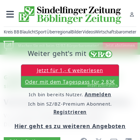
Kreis BB
Blaulicht
Sport
Überregional
Bilder
Videos
Wirtschaftsbarometer
Machen Sie mit beim SZ/BZ-Bürgerbarometer!
Jetzt abstimmen
Weiter geht's mit
Jetzt für 1,- € weiterlesen
Grafenau-Döffingen: Am Samstag sind
Oder mit dem Tagespass für 2,83€
sieben Jahre des Wartens vorbei
endet automatisch
Ich bin bereits Nutzer.
Anmelden
Vorfreude auf 750 Orgelpfeifen
Ich bin SZ/BZ-Premium Abonnent.
Registrieren
Von
unserem Redakteur Jürgen Wegner
Donnerstag, 15. April 2010, 00:00 Uhr
Hier geht es zu weiteren Angeboten