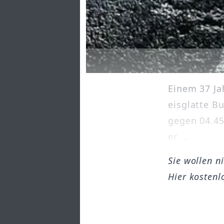
Einem 37 Ja
eisglatte B
gegen 04.45
er ...
Sie wollen n
Hier kostenl