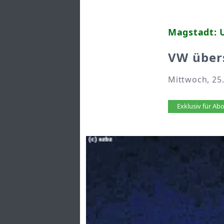
Magstadt: U
VW übers
Mittwoch, 25.
Artikel 
Exklusiv für A