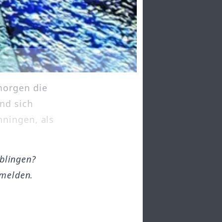
morgen die
nd sich
nningen, als
öblingen?
melden.