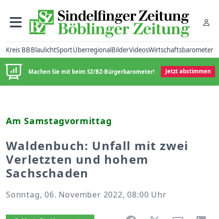
Kreis BB
Blaulicht
Sport
Überregional
Bilder
Videos
Wirtschaftsbarometer
Machen Sie mit beim SZ/BZ-Bürgerbarometer!
Jetzt abstimmen
Am Samstagvormittag
Waldenbuch: Unfall mit zwei
Verletzten und hohem
Sachschaden
Sonntag, 06. November 2022, 08:00 Uhr