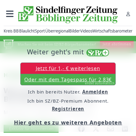
Kreis BB
Blaulicht
Sport
Überregional
Bilder
Videos
Wirtschaftsbarometer
Machen Sie mit beim SZ/BZ-Bürgerbarometer!
Jetzt abstimmen
Weiter geht's mit
Jetzt für 1,- € weiterlesen
Holzgerlingen
Oder mit dem Tagespass für 2,83€
endet automatisch
Wasserdampf löst
Ich bin bereits Nutzer.
Anmelden
Brandmeldeanlage aus
Ich bin SZ/BZ-Premium Abonnent.
Registrieren
Montag, 24. August 2015, 06:00 Uhr
Hier geht es zu weiteren Angeboten
Artikel vorlesen
Exklusiv für Abonnenten