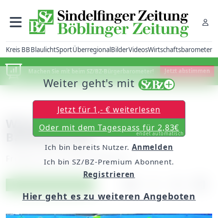
Kreis BB
Blaulicht
Sport
Überregional
Bilder
Videos
Wirtschaftsbarometer
Machen Sie mit beim SZ/BZ-Bürgerbarometer!
Jetzt abstimmen
Weiter geht's mit
Jetzt für 1,- € weiterlesen
Wasserspringer-Elite im
Oder mit dem Tagespass für 2,83€
Badezentrum
endet automatisch
Ich bin bereits Nutzer.
Anmelden
Freitag, 29. Juli 2016, 06:00 Uhr
Ich bin SZ/BZ-Premium Abonnent.
Registrieren
Artikel vorlesen
Exklusiv für Abonnenten
Hier geht es zu weiteren Angeboten