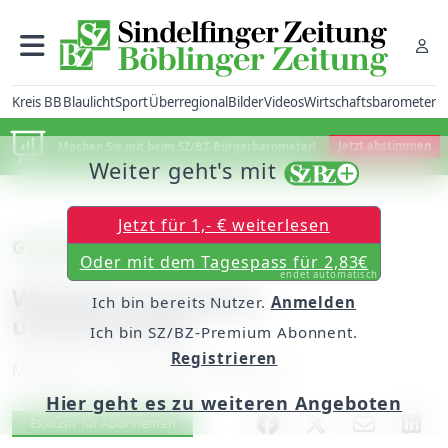
Kreis BB
Blaulicht
Sport
Überregional
Bilder
Videos
Wirtschaftsbarometer
Machen Sie mit beim SZ/BZ-Bürgerbarometer!
Jetzt abstimmen
Weiter geht's mit
Jetzt für 1,- € weiterlesen
Gechingen
Oder mit dem Tagespass für 2,83€
endet automatisch
Wasserversorgung
Ich bin bereits Nutzer.
Anmelden
unterbrochen
Ich bin SZ/BZ-Premium Abonnent.
Registrieren
Montag, 12. April 2010, 00:00 Uhr
Hier geht es zu weiteren Angeboten
Artikel vorlesen
Exklusiv für Abonnenten