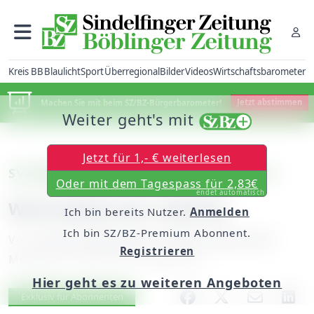
Kreis BB
Blaulicht
Sport
Überregional
Bilder
Videos
Wirtschaftsbarometer
Machen Sie mit beim SZ/BZ-Bürgerbarometer!
Jetzt abstimmen
Weiter geht's mit
Jetzt für 1,- € weiterlesen
SV Böblingen II - TV Darmsheim 3:3 (2:1)
Oder mit dem Tagespass für 2,83€
endet automatisch
Wechselbad der Gefühle
Ich bin bereits Nutzer.
Anmelden
Ich bin SZ/BZ-Premium Abonnent.
Von
unserem Mitarbeiter Thomas Oberdorfer
Registrieren
Montag, 19. April 2010, 00:00 Uhr
Hier geht es zu weiteren Angeboten
Artikel vorlesen
Exklusiv für Abonnenten