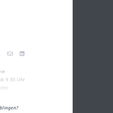
ie
ab 9.30 Uhr
 des
öblingen?