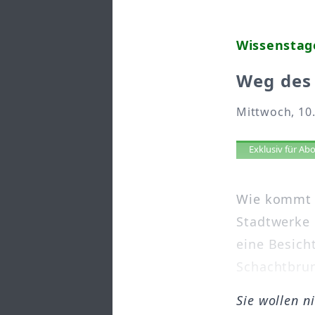
Wissenstag
Weg des
Mittwoch, 10.
Artikel 
Exklusiv für A
Wie kommt 
Stadtwerke 
eine Besich
Schachtbrun
Sie wollen n